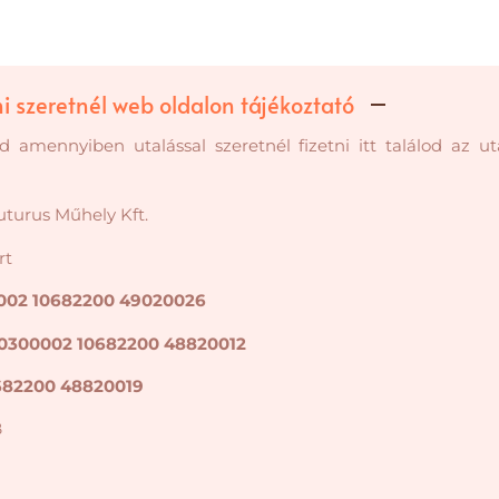
i szeretnél web oldalon tájékoztató
 amennyiben utalással szeretnél fizetni itt találod az ut
uturus Műhely Kft.
rt
002 10682200 49020026
0300002 10682200 48820012
682200 48820019
B