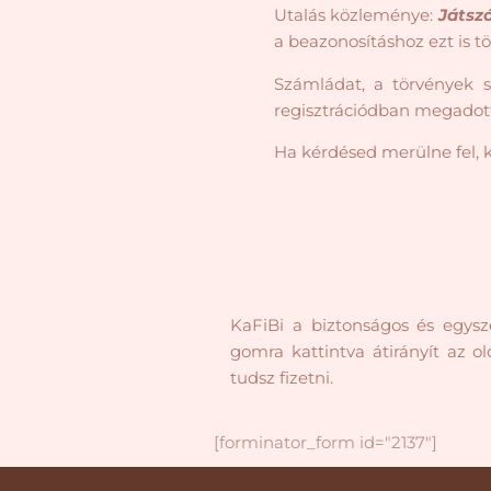
Utalás közleménye:
Játsz
a beazonosításhoz ezt is tö
Számládat, a törvények s
regisztrációdban megadott
Ha kérdésed merülne fel, 
KaFiBi a biztonságos és egysze
gomra kattintva átirányít az o
tudsz fizetni.
[forminator_form id="2137"]