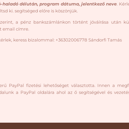
ó-haladó délután, program dátuma, jelentkező neve
. Kér
ltsd ki. segítséged előre is köszönjük.
zerint, a pénz bankszámlánkon történt jóváírása után kü
 email címre.
kérlek, keress bizalommal: +36302006778 Sándorfi Tamás
rű PayPal fizetési lehetőséget választotta. Innen a megf
ldalunk a PayPal oldalára ahol az ő segítségével és vezeté