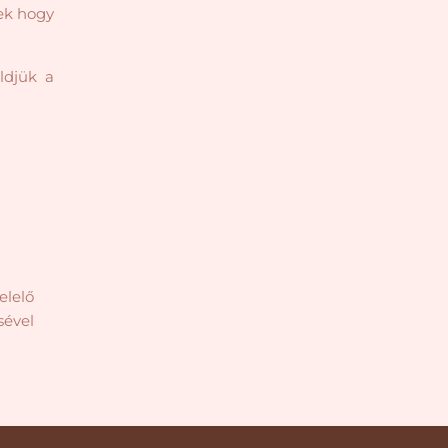
lek hogy
ldjük a
elelő
sével