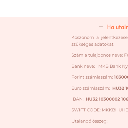
Ha utaln
Köszönöm a jelentkezésed
szükséges adatokat:
Számla tulajdonos neve: F
Bank neve: MKB Bank Ny
Forint számlaszám:
10300
Euro számlaszám:
HU32 1
IBAN:
HU32 10300002 10
SWIFT CODE: MKKBHUH
Utalandó összeg: