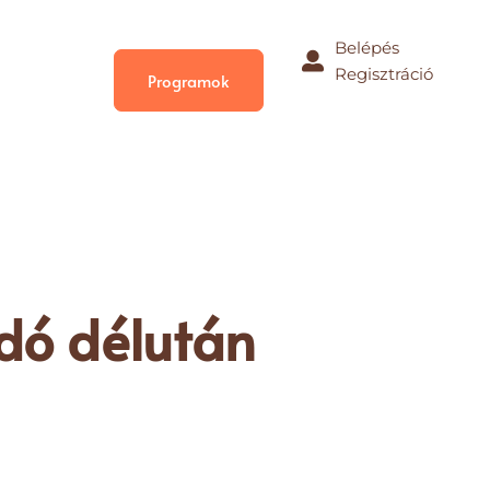
Belépés
Regisztráció
Programok
adó délután