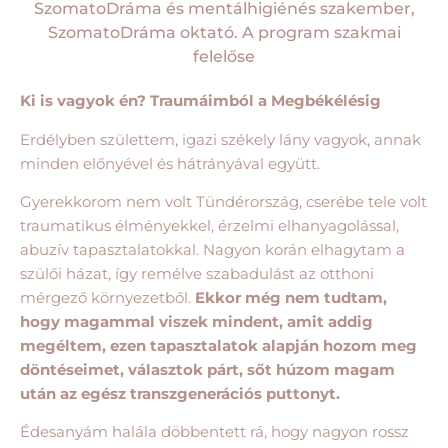
SzomatoDráma és mentálhigiénés szakember,
SzomatoDráma oktató. A program szakmai
felelőse
Ki is vagyok én? Traumáimból a Megbékélésig
Erdélyben születtem, igazi székely lány vagyok, annak
minden előnyével és hátrányával együtt.
Gyerekkorom nem volt Tündérország, cserébe tele volt
traumatikus élményekkel, érzelmi elhanyagolással,
abuzív tapasztalatokkal. Nagyon korán elhagytam a
szülői házat, így remélve szabadulást az otthoni
mérgező környezetből.
Ekkor még nem tudtam,
hogy magammal viszek mindent, amit addig
megéltem, ezen tapasztalatok alapján hozom meg
döntéseimet, választok párt, sőt húzom magam
után az egész transzgenerációs puttonyt.
Édesanyám halála döbbentett rá, hogy nagyon rossz