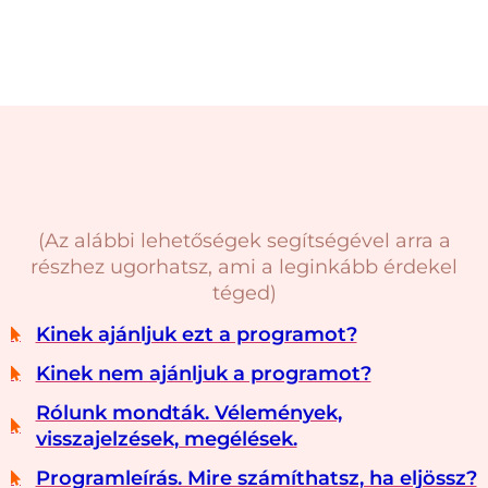
(Az alábbi lehetőségek segítségével arra a
részhez ugorhatsz, ami a leginkább érdekel
téged)
Kinek ajánljuk ezt a programot?
Kinek nem ajánljuk a programot?
Rólunk mondták. Vélemények,
visszajelzések, megélések.
Programleírás. Mire számíthatsz, ha eljössz?