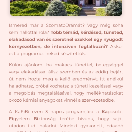
Ismered már a SzomatoDrámát? Vagy még soha
sem hallottál róla?
Több témád, kérdésed, tüneted,
elakadásod van és szeretnél ezekkel egy nyugodt
környezetben, de intenzíven foglalkozni?
Akkor
e
zt a programot neked készítettük.
Külön ajánlom, ha makacs tünettel, betegséggel
vagy elakadással állsz szemben és az eddig bejárt
út nem hozta meg a kellő eredményt. Itt anélkül
haladhatsz, próbálkozhatsz a tüneti kezeléssel vagy
a megoldás megtalálásával, hogy mellékhatásokat
okozó kémiai anyagokat vinnél a szervezetedbe.
A KaFiBi ezen 3 napos programjára a
Ka
pcsolat
Fi
gyelem
Bi
ztonság terébe hívunk, hogy saját
utadon tudj haladni. Mindezt gyakorlott, odaadó