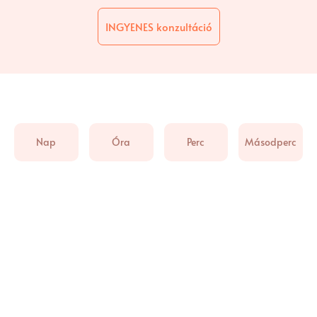
INGYENES konzultáció
Nap
Óra
Perc
Másodperc