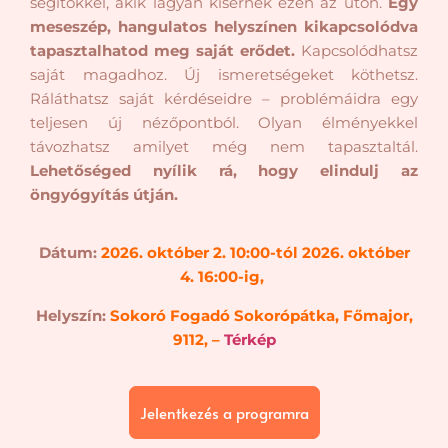
segítőkkel, akik lágyan kísérnek ezen az úton.
Egy
meseszép, hangulatos helyszínen kikapcsolódva
tapasztalhatod meg saját erődet.
Kapcsolódhatsz
saját magadhoz. Új ismeretségeket köthetsz.
Ráláthatsz saját kérdéseidre – problémáidra egy
teljesen új nézőpontból. Olyan élményekkel
távozhatsz amilyet még nem tapasztaltál.
Lehetőséged nyílik rá, hogy elindulj az
öngyógyítás útján.
Dátum:
2026. október 2. 10:00-tól 2026. október
4. 16:00-ig,
Helyszín:
Sokoró Fogadó Sokorópátka, Főmajor,
9112, –
Térkép
Jelentkezés a programra