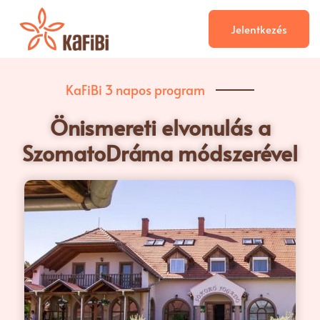
Jelentkezés
KaFiBi 3 napos program
Önismereti elvonulás a
SzomatoDráma módszerével