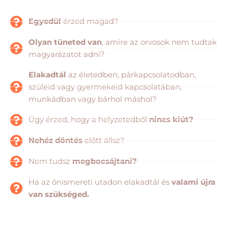
Egyedül
érzed magad?
Olyan tüneted van
, amire az orvosok nem tudtak
magyarázatot adni?
Elakadtál
az életedben, párkapcsolatodban,
szüleid vagy gyermekeid kapcsolatában,
munkádban vagy bárhol máshol?
Úgy érzed, hogy a helyzetedből
nincs kiút?
Nehéz döntés
előtt állsz?
Nem tudsz
megbocsájtani?
Ha az önismereti utadon elakadtál és
valami újra
van szükséged.