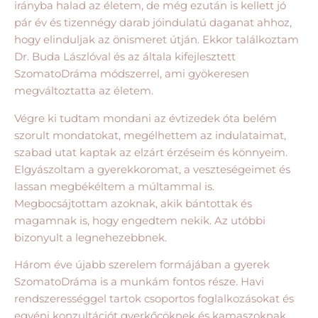
irányba halad az életem, de még ezután is kellett jó
pár év és tizennégy darab jóindulatú daganat ahhoz,
hogy elinduljak az önismeret útján. Ekkor találkoztam
Dr. Buda Lászlóval és az általa kifejlesztett
SzomatoDráma módszerrel, ami gyökeresen
megváltoztatta az életem.
Végre ki tudtam mondani az évtizedek óta belém
szorult mondatokat, megélhettem az indulataimat,
szabad utat kaptak az elzárt érzéseim és könnyeim.
Elgyászoltam a gyerekkoromat, a veszteségeimet és
lassan megbékéltem a múltammal is.
Megbocsájtottam azoknak, akik bántottak és
magamnak is, hogy engedtem nekik. Az utóbbi
bizonyult a legnehezebbnek.
Három éve újabb szerelem formájában a gyerek
SzomatoDráma is a munkám fontos része. Havi
rendszerességgel tartok csoportos foglalkozásokat és
egyéni konzultációt gyerkőcöknek és kamaszoknak