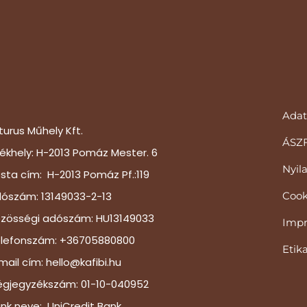
Adat
turus Műhely Kft.
ÁSZ
ékhely: H-2013 Pomáz Mester. 6
Nyil
sta cím: H-2013 Pomáz Pf.:119
ószám: 13149033-2-13
Cook
zösségi adószám: HU13149033
Imp
lefonszám: +36705880800
Etik
mail cím: hello@kafibi.hu
gjegyzékszám: 01-10-040952
nk neve: UniCredit Bank