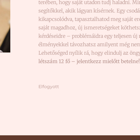
terében, hogy saját utadon tudj haladni. Mi
segítőkkel, akik lágyan kísérnek. Egy csod
kikapcsolódva, tapasztalhatod meg saját e
saját magadhoz, új ismeretségeket köthetsz,
kérdéseidre – problémáidra egy teljesen új
élményekkel távozhatsz amilyent még nem 
Lehetőséged nyílik rá, hogy elindulj az öng
létszám 12 fő – jelentkezz mielőtt betelne!
Elfogyott