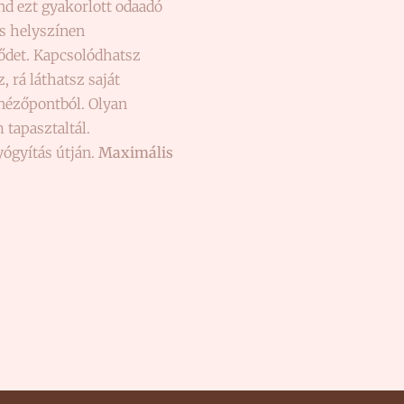
nd ezt gyakorlott odaadó
ás helyszínen
rődet. Kapcsolódhatsz
 rá láthatsz saját
 nézőpontból. Olyan
tapasztaltál.
yógyítás útján.
Maximális