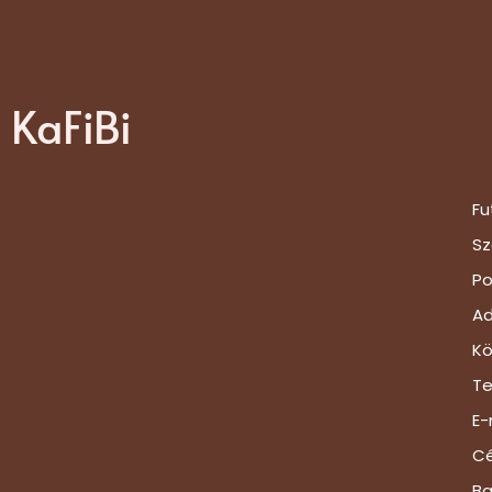
KaFiBi​
Fu
Sz
Po
Ad
Kö
Te
E-
Cé
Ba