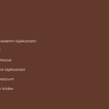
védelmi tájékoztató
F
atkozat
ie tájékoztató
resszum
ai kódex