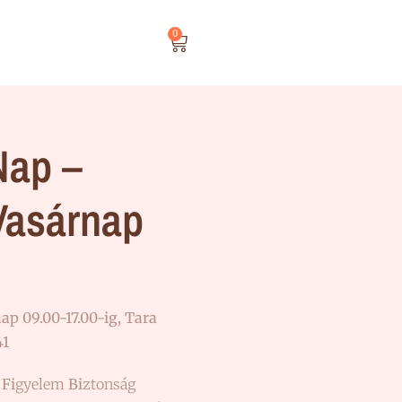
0
ap –
Vasárnap
ap 09.00-17.00-ig,
Tara
41
Fi
gyelem
Bi
ztonság