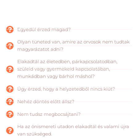
Egyedül érzed magad?
Olyan tüneted van, amire az orvosok nem tudtak
magyarázatot adni?
Elakadtál az életedben, párkapcsolatodban,
szüleid vagy gyermekeid kapcsolatában,
munkádban vagy bárhol máshol?
Úgy érzed, hogy a helyzetedből nincs kiút?
Nehéz döntés előtt állsz?
Nem tudsz megbocsájtani?
Ha az önismereti utadon elakadtál és valami újra
van szükséged.