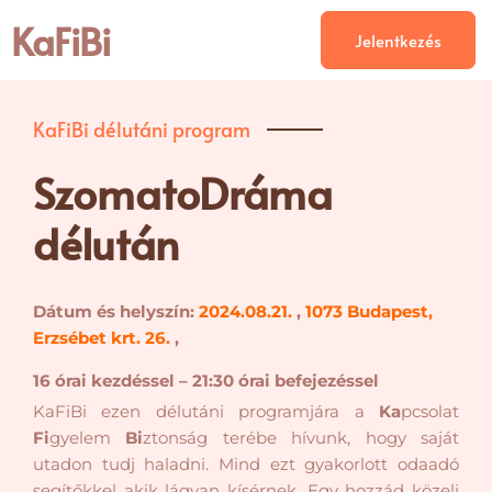
KaFiBi
Jelentkezés
KaFiBi délutáni program
SzomatoDráma
délután
Dátum és helyszín:
2024.08.21.
,
1073 Budapest,
Erzsébet krt. 26.
,
16 órai kezdéssel – 21:30 órai befejezéssel
KaFiBi ezen délutáni programjára a
Ka
pcsolat
Fi
gyelem
Bi
ztonság terébe hívunk, hogy saját
utadon tudj haladni. Mind ezt gyakorlott odaadó
segítőkkel akik lágyan kísérnek. Egy hozzád közeli