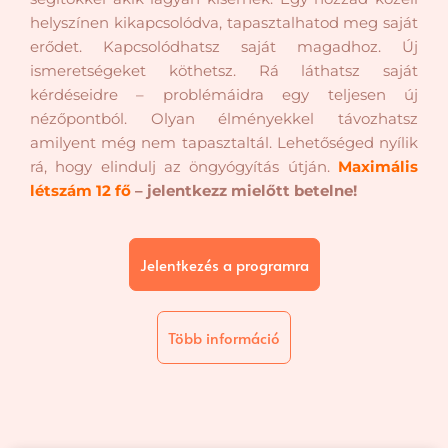
helyszínen kikapcsolódva, tapasztalhatod meg saját
erődet. Kapcsolódhatsz saját magadhoz. Új
ismeretségeket köthetsz. Rá láthatsz saját
kérdéseidre – problémáidra egy teljesen új
nézőpontból. Olyan élményekkel távozhatsz
amilyent még nem tapasztaltál. Lehetőséged nyílik
rá, hogy elindulj az öngyógyítás útján.
Maximális
létszám 12 fő
– jelentkezz mielőtt betelne!
Jelentkezés a programra
Több információ