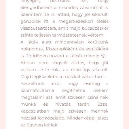
lényeget, biztosítva azt, hogy
elengedhetem a maradék zavaromat is.
Szerintem te is láttad, hogy jól sikerült,
gondolok itt a megérkezéskori ölelés
visszautasítására, amit majd búcsúzáskor
szinte teljesen természetesnek vettem.
A játék alatt mindannyian kerültünk
holtpontra, főszereplőként és segítőként
is. Jó időben hoztad a tálcát mindig 🙂 .
Abban nem vagyok biztos, hogy jót
vettem- e le róla, de most így alakult.
Majd legközelebb a másikat választom.
Beszéltünk arról, hogy esetleg a
SzomatoDráma segíthetne nekem
megtalálni azt, amit szívesen csinálnék,
munka és hivatás terén. Ezzel
kapcsolatban majd szívesen mennek
hozzád legközelebb. Mindenképp jelezz
ez ügyben kérlek!