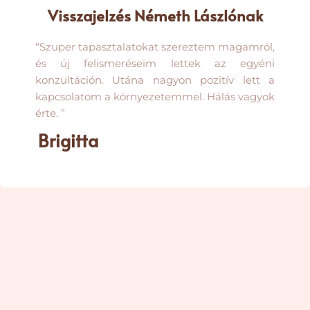
Visszajelzés Németh Lászlónak
“Szuper tapasztalatokat szereztem magamról,
és új felismeréseim lettek az egyéni
konzultáción. Utána nagyon pozitív lett a
kapcsolatom a környezetemmel. Hálás vagyok
érte. ”
Brigitta