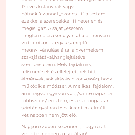
12 éves kislánynak vagy „
hátnak,”azonnal „azonosult” a testem
ezekkel a szerepekkel. Hihetetlen és
mégis igaz. A saját „esetem”
megformálásakor olyan aha élményem
volt, amikor az egyik szereplő
megnyilvánulása által a gyermekem
szavajárásával,hanglejtésével
szembesültem. Mély fájdalmak,
felismerések és elfelejtettnek hitt
élmények, sok sírás és bizonyosság, hogy
működik a módszer. A mellkasi fájdalom,
ami nagyon gyakori volt, /szinte naponta
többször is/ éreztem, és a szorongás, ami
szintén gyakran felbukkant, az elmúlt
két napban nem jött elő.
Nagyon szépen köszönöm, hogy részt
vehettem ebben a csodában!