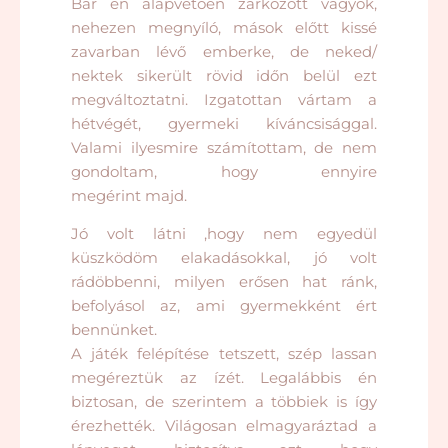
Bár én alapvetően zárkózott vagyok,
nehezen megnyíló, mások előtt kissé
zavarban lévő emberke, de neked/
nektek sikerült rövid időn belül ezt
megváltoztatni. Izgatottan vártam a
hétvégét, gyermeki kíváncsisággal.
Valami ilyesmire számítottam, de nem
gondoltam, hogy ennyire
megérint majd.
Jó volt látni ,hogy nem egyedül
küszködöm elakadásokkal, jó volt
rádöbbenni, milyen erősen hat ránk,
befolyásol az, ami gyermekként ért
bennünket.
A játék felépítése tetszett, szép lassan
megéreztük az ízét. Legalábbis én
biztosan, de szerintem a többiek is így
érezhették. Világosan elmagyaráztad a