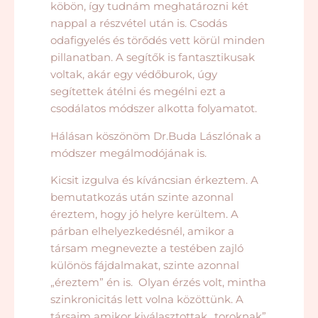
köbön, így tudnám meghatározni két
nappal a részvétel után is. Csodás
odafigyelés és törődés vett körül minden
pillanatban. A segítők is fantasztikusak
voltak, akár egy védőburok, úgy
segítettek átélni és megélni ezt a
csodálatos módszer alkotta folyamatot.
Hálásan köszönöm Dr.Buda Lászlónak a
módszer megálmodójának is.
Kicsit izgulva és kíváncsian érkeztem. A
bemutatkozás után szinte azonnal
éreztem, hogy jó helyre kerültem. A
párban elhelyezkedésnél, amikor a
társam megnevezte a testében zajló
különös fájdalmakat, szinte azonnal
„éreztem” én is.
Olyan érzés volt, mintha
szinkronicitás lett volna közöttünk. A
társaim amikor kiválasztottak „toroknak”