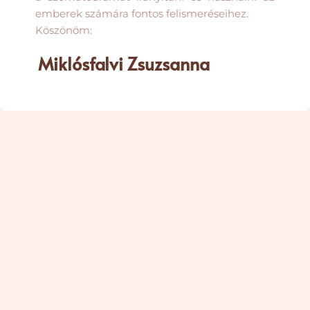
emberek számára fontos felismeréseihez.
Köszönöm:
Miklósfalvi Zsuzsanna