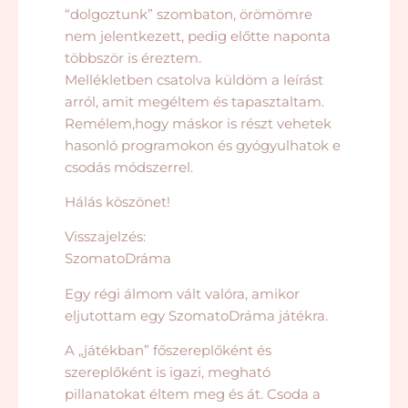
“dolgoztunk” szombaton, örömömre
nem jelentkezett, pedig előtte naponta
többször is éreztem.
Mellékletben csatolva küldöm a leírást
arról, amit megéltem és tapasztaltam.
Remélem,hogy máskor is részt vehetek
hasonló programokon és gyógyulhatok e
csodás módszerrel.
Hálás köszönet!
Visszajelzés:
SzomatoDráma
Egy régi álmom vált valóra, amikor
eljutottam egy SzomatoDráma játékra.
A „játékban” főszereplőként és
szereplőként is igazi, megható
pillanatokat éltem meg és át. Csoda a