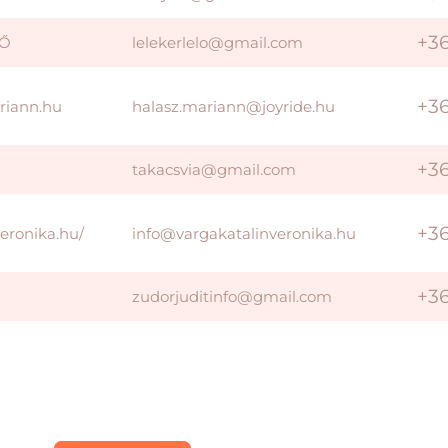
+3
-Ő
lelekerlelo@gmail.com
+3
riann.hu
halasz.mariann@joyride.hu
+3
takacsvia@gmail.com
+3
veronika.hu/
info@vargakatalinveronika.hu
+3
zudorjuditinfo@gmail.com