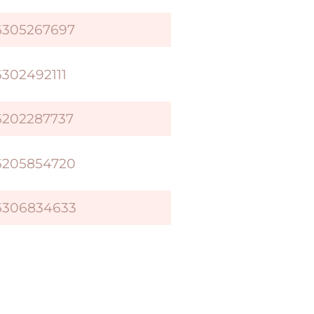
6305267697
6302492111
6202287737
6205854720
6306834633