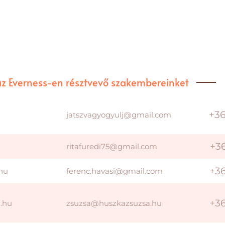
 az Everness-en résztvevő szakembereinket
+3
jatszvagyogyulj@gmail.com
+3
ritafuredi75@gmail.com
+3
.hu
ferenc.havasi@gmail.com
+3
a.hu
zsuzsa@huszkazsuzsa.hu