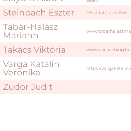
albert
Steinbach Eszter
FB oldal: Lélek Érlel
Tabár-Halász
www.tabarhalaszma
Mariann
Takács Viktória
www.viacoaching.hu
Varga Katalin
https://vargakatalin
Veronika
Zudor Judit