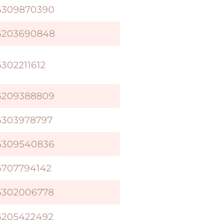
6309870390
6203690848
302211612
6209388809
6303978797
6309540836
6707794142
6302006778
6205422492