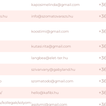
+3
kaposimelinda@gmail.com
+3
zs.hu
info@szomatovarazs.hu
+36
koostimi@gmail.com
+3
kutasi.rita@gmail.com
+3
langbea@elet-ter.hu
+3
szivarvany@gabyland.hu
+3
o
szomatodo@gmail.com
+3
u/
hello@kafibi.hu
hu/kollegak/solyom-
+3
asolymi@gmail.com