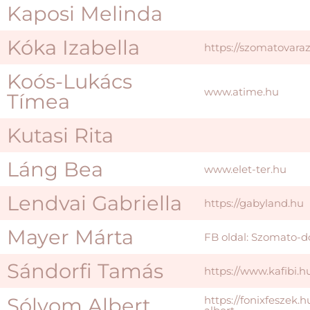
Kaposi Melinda
Kóka Izabella
https://szomatovara
Koós-Lukács
www.atime.hu
Tímea
Kutasi Rita
Láng Bea
www.elet-ter.hu
Lendvai Gabriella
https://gabyland.hu
Mayer Márta
FB oldal: Szomato-d
Sándorfi Tamás
https://www.kafibi.h
Sólyom Albert
https://fonixfeszek.