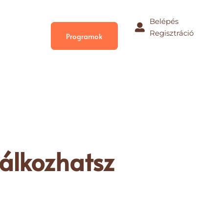
Belépés
Regisztráció
Programok
lálkozhatsz