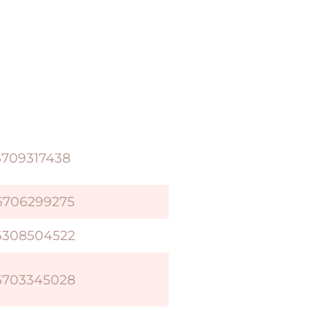
6709317438
6706299275
6308504522
6703345028