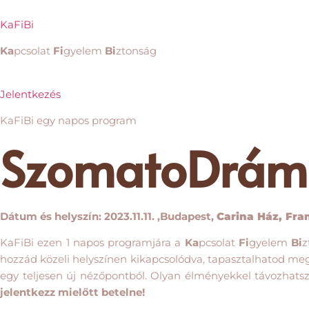
KaFiBi
Ka
pcsolat
Fi
gyelem
Bi
ztonság
Jelentkezés
KaFiBi egy napos program
SzomatoDrám
Dátum és helyszín: 2023.11.11. ,Budapest,
Carina Ház, Fran
KaFiBi ezen 1 napos programjára a
Ka
pcsolat
Fi
gyelem
Bi
z
hozzád közeli helyszínen kikapcsolódva, tapasztalhatod meg
egy teljesen új nézőpontból. Olyan élményekkel távozhatsz
jelentkezz mielőtt betelne!