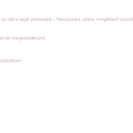
z idő a saját játékodra – fókuszodra, akkor megfelelő tűzzel
nkat és megebédelünk.
csolatban.
.