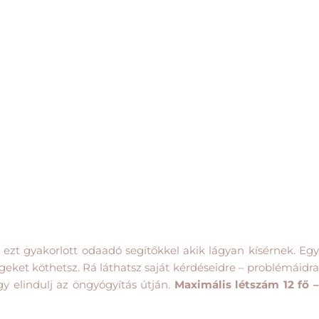
 ezt gyakorlott odaadó segítőkkel akik lágyan kísérnek. Eg
eket köthetsz. Rá láthatsz saját kérdéseidre – problémáidra
y elindulj az öngyógyítás útján.
Maximális létszám 12 fő 