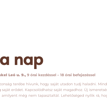
a nap
kel Leó u. 9.
,
9 órai kezdéssel – 18 órai befejezéssel
tonság terébe hívunk, hogy saját utadon tudj haladni. Mind
 saját erődet. Kapcsolódhatsz saját magadhoz. Új ismeretség
 amilyent még nem tapasztaltál. Lehetőséged nyílik rá, hog