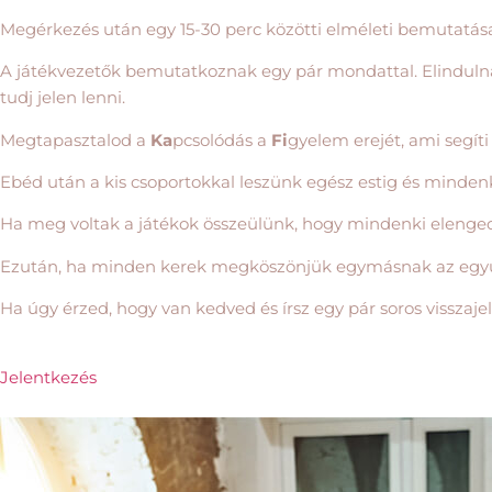
Megérkezés után egy 15-30 perc közötti elméleti bemutat
A játékvezetők bemutatkoznak egy pár mondattal. Elindulnak 
tudj jelen lenni.
Megtapasztalod a
Ka
pcsolódás a
Fi
gyelem erejét, ami segíti
Ebéd után a kis csoportokkal leszünk egész estig és mindenki
Ha meg voltak a játékok összeülünk, hogy mindenki elenged
Ezután, ha minden kerek megköszönjük egymásnak az együtt
Ha úgy érzed, hogy van kedved és írsz egy pár soros visszajel
Jelentkezés