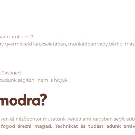
arázatot adni?
vagy gyermekeid kapcsolatában, munkádban vagy bárhol más
szükséged.
udunk segíteni, nem is hívjuk.
ámodra?
olyan új nézőpontot mutatunk neked ami nagyban segít abba
 fogod érezni magad. Technikát és tudást adunk ami