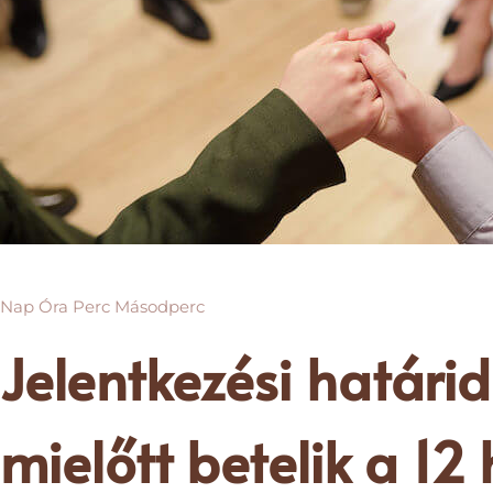
Nap Óra Perc Másodperc
Jelentkezési határid
mielőtt betelik a 12 