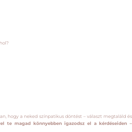
hol?
n, hogy a neked színpatikus döntést – választ megtaláld és
vel te magad könnyebben igazodsz el a kérdéseiden 