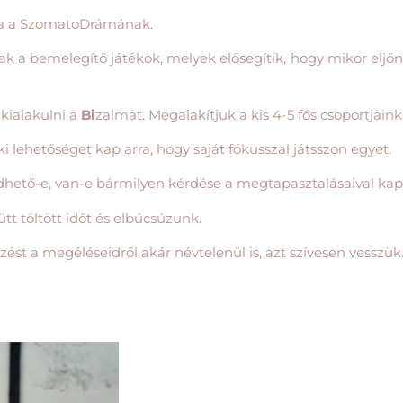
ása a SzomatoDrámának.
a bemelegítő játékok, melyek elősegítik, hogy mikor eljön a
 kialakulni a
Bi
zalmat. Megalakítjuk a kis 4-5 fős csoportjai
 lehetőséget kap arra, hogy saját fókusszal játsszon egyet.
hető-e, van-e bármilyen kérdése a megtapasztalásaival kap
 töltött időt és elbúcsúzunk.
zést a megéléseidről akár névtelenül is, azt szívesen vesszük