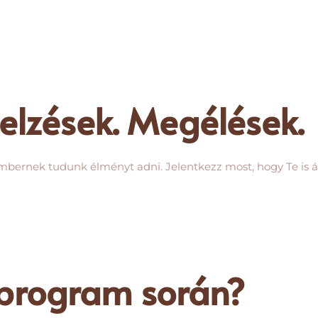
elzések. Megélések.
bernek tudunk élményt adni. Jelentkezz most, hogy Te is á
 program során?