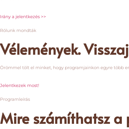
Irány a jelentkezés >>
Rólunk mondták
Vélemények. Visszaj
Örömmel tölt el minket, hogy programjainkon egyre több em
Jelentkezek most!
Programleírás
Mire számíthatsz a