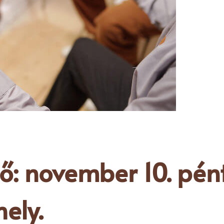
ő: november 10. pénte
hely.