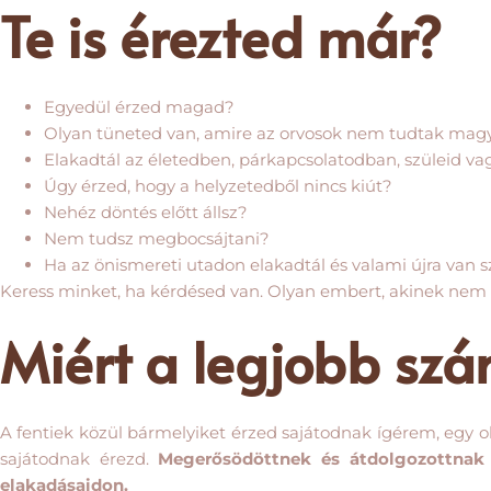
Te is érezted már?
Egyedül érzed magad?
Olyan tüneted van, amire az orvosok nem tudtak magy
Elakadtál az életedben, párkapcsolatodban, szüleid 
Úgy érzed, hogy a helyzetedből nincs kiút?
Nehéz döntés előtt állsz?
Nem tudsz megbocsájtani?
Ha az önismereti utadon elakadtál és valami újra van 
Keress minket, ha kérdésed van. Olyan embert, akinek nem t
Miért a legjobb sz
A fentiek közül bármelyiket érzed sajátodnak ígérem, egy 
sajátodnak érezd.
Megerősödöttnek és átdolgozottnak
elakadásaidon.