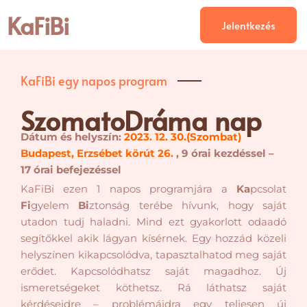
KaFiBi
Jelentkezés
KaFiBi egy napos program
SzomatoDráma nap
Dátum és helyszín:
2023. 12. 30.(Szombat)
Budapest, Erzsébet körút 26.
,
9 órai kezdéssel –
17 órai befejezéssel
KaFiBi ezen 1 napos programjára a
Ka
pcsolat
Fi
gyelem
Bi
ztonság terébe hívunk, hogy saját
utadon tudj haladni. Mind ezt gyakorlott odaadó
segítőkkel akik lágyan kísérnek. Egy hozzád közeli
helyszínen kikapcsolódva, tapasztalhatod meg saját
erődet. Kapcsolódhatsz saját magadhoz. Új
ismeretségeket köthetsz. Rá láthatsz saját
kérdéseidre – problémáidra egy teljesen új