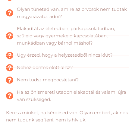
Olyan tüneted van, amire az orvosok nem tudtak
magyarázatot adni?
Elakadtál az életedben, párkapcsolatodban,
szüleid vagy gyermekeid kapcsolatában,
munkádban vagy bárhol máshol?
Úgy érzed, hogy a helyzetedből nincs kiút?
Nehéz döntés előtt állsz?
Nem tudsz megbocsájtani?
Ha az önismereti utadon elakadtál és valami újra
van szükséged.
Keress minket, ha kérdésed van. Olyan embert, akinek
nem tudunk segíteni, nem is hívjuk.