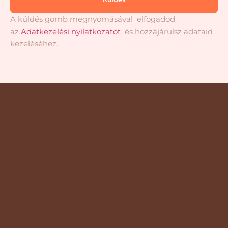
A küldés gomb megnyomásával elfogadod
az
Adatkezelési nyilatkozatot
és hozzájárulsz adataid
kezeléséhez.