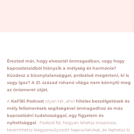
Érezted már, hogy elvesztél önmagadban, vagy hogy
kapcsolataidból hiányzik a mélység és harmónia?
Küzdesz a bizonytalansággal, próbálod megérteni, ki is
vagy igaz? A 21. század rohanó világa nem könnyíti meg
az önismeret útját.
A
KaFiBi Podcast
olyan tér, ahol
hiteles beszélgetések és
mély felismerések segítségével önmagadhoz és más
kapcsolódni tudatossággal, egy figyelem és
nyitottsággal
. Fedezd fel, hogyan lehetsz önazonos,
teremthetsz kiegyensúlyozott kapcsolatokat, és léphetsz ki