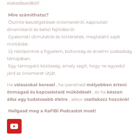
elakadásaidból!
Mire számíthatsz?
Őszinte beszélgetések önismeretről, kapcsolati
dinamikáról és belső fejlődésről.
Gyakorlati útmutatók és történetek, megtalálni saját
mintáidat.
Új nézőpontok a figyelem, biztonság és érzelmi szabadság
témájában.
Egy támogató közösség, amely segít, hogy ne egyedül
járd az önismeret útját.
Ha
válaszokat keresel
, ha szeretnéd
mélyebben érteni
önmagad és kapcsolataid működését
, és ha
készen
állsz egy tudatosabb életre
, akkor
csatlakozz hozzánk!
Hallgasd meg a KaFiBi Podcastot most!