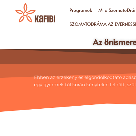
Programok
Mi a SzomatoDrá
SZOMATODRÁMA AZ EVERNESS
Az önismeret
Ebben az érzékeny és elgondolkodtató adásban
egy gyermek túl korán kénytelen felnőtt, szül