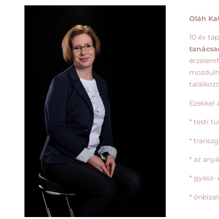
Oláh Ka
10 év ta
tanácsa
érzelem
mozdulha
találkoz
Ezekkel 
* testi 
* transz
* az any
* gyász-
* önbiza