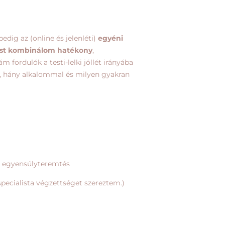
ig az (online és jelenléti)
egyéni
ást kombinálom hatékony
,
fordulók a testi-lelki jóllét irányába
l, hány alkalommal és milyen gyakran
ti egyensúlyteremtés
pecialista végzettséget szereztem.)