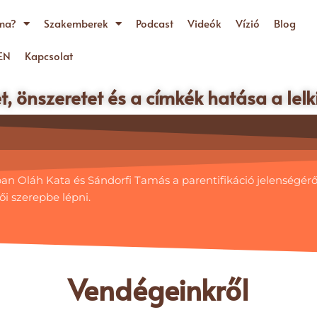
ma?
Szakemberek
Podcast
Videók
Vízió
Blog
EN
Kapcsolat
, önszeretet és a címkék hatása a lel
 Oláh Kata és Sándorfi Tamás a parentifikáció jelenségéről 
ői szerepbe lépni.
Vendégeinkről