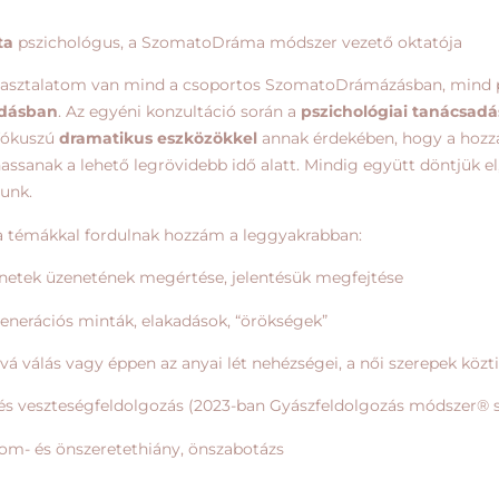
ta
pszichológus, a SzomatoDráma módszer vezető oktatója
pasztalatom van mind a csoportos SzomatoDrámázásban, mind ped
dásban
. Az egyéni konzultáció során a
pszichológiai tanácsad
fókuszú
dramatikus
eszközökkel
annak érdekében, hogy a hozzám 
ssanak a lehető legrövidebb idő alatt. Mindig együtt döntjük e
zunk.
a témákkal fordulnak hozzám a leggyakrabban:
tünetek üzenetének megértése, jelentésük megfejtése
generációs minták, elakadások, “örökségek”
ává válás vagy éppen az anyai lét nehézségei, a női szerepek köz
 és veszteségfeldolgozás (2023-ban Gyászfeldolgozás módszer® s
lom- és önszeretethiány, önszabotázs