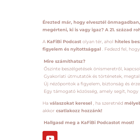
Érezted már, hogy elvesztél önmagadban,
megérteni, ki is vagy igaz? A 21. század r
A
KaFiBi Podcast
olyan tér, ahol
hiteles be
figyelem és nyitottsággal
. Fedezd fel, hog
Mire számíthatsz?
Őszinte beszélgetések önismeretről, kapcsola
Gyakorlati útmutatók és történetek, megtalá
Új nézőpontok a figyelem, biztonság és érz
Egy támogató közösség, amely segít, hogy n
Ha
válaszokat keresel
, ha szeretnéd
mélyeb
akkor
csatlakozz hozzánk!
Hallgasd meg a KaFiBi Podcastot most!