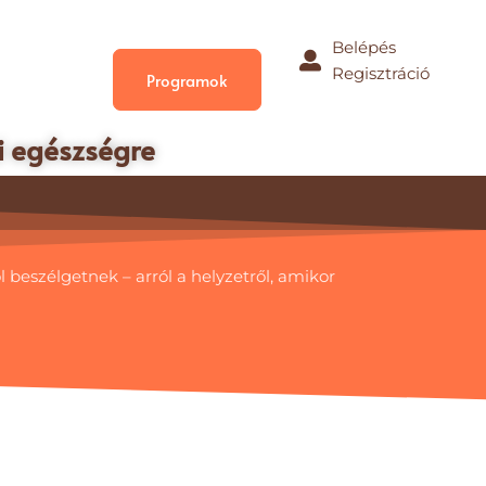
Belépés
Regisztráció
Programok
ki egészségre
beszélgetnek – arról a helyzetről, amikor