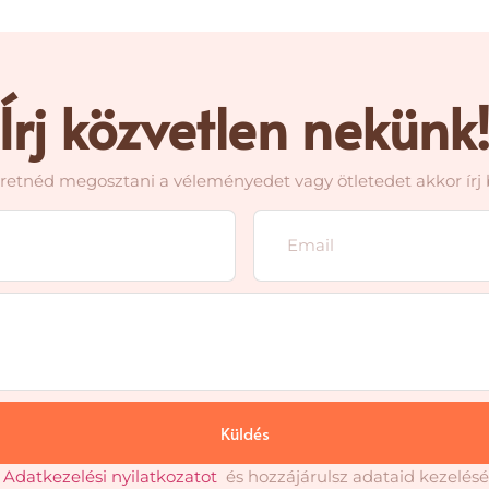
Írj közvetlen nekünk
retnéd megosztani a véleményedet vagy ötletedet akkor írj 
Küldés
z
Adatkezelési nyilatkozatot
és hozzájárulsz adataid kezelés