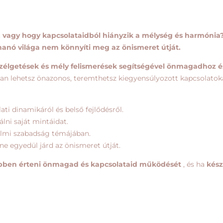
 vagy hogy kapcsolataidból hiányzik a mélység és harmónia?
ohanó világa nem könnyíti meg az önismeret útját.
szélgetések és mély felismerések segítségével önmagadhoz é
yan lehetsz önazonos, teremthetsz kiegyensúlyozott kapcsolatokat
ti dinamikáról és belső fejlődésről.
lni saját mintáidat.
elmi szabadság témájában.
e egyedül járd az önismeret útját.
ben érteni önmagad és kapcsolataid működését
, és ha
kész