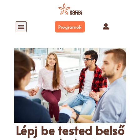
Programok
Mi a SzomatoDráma?
SZOMATODRÁMA AZ EVERNESSEN
Lépj be tested belső