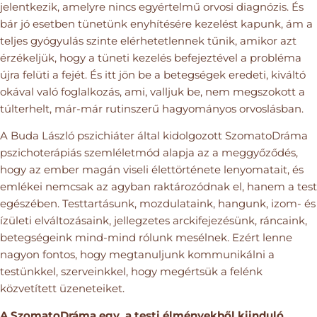
jelentkezik, amelyre nincs egyértelmű orvosi diagnózis. És
bár jó esetben tünetünk enyhítésére kezelést kapunk, ám a
teljes gyógyulás szinte elérhetetlennek tűnik, amikor azt
érzékeljük, hogy a tüneti kezelés befejeztével a probléma
újra felüti a fejét. És itt jön be a betegségek eredeti, kiváltó
okával való foglalkozás, ami, valljuk be, nem megszokott a
túlterhelt, már-már rutinszerű hagyományos orvoslásban.
A Buda László pszichiáter által kidolgozott SzomatoDráma
pszichoterápiás szemléletmód alapja az a meggyőződés,
hogy az ember magán viseli élettörténete lenyomatait, és
emlékei nemcsak az agyban raktározódnak el, hanem a test
egészében. Testtartásunk, mozdulataink, hangunk, izom- és
ízületi elváltozásaink, jellegzetes arckifejezésünk, ráncaink,
betegségeink mind-mind rólunk mesélnek. Ezért lenne
nagyon fontos, hogy megtanuljunk kommunikálni a
testünkkel, szerveinkkel, hogy megértsük a felénk
közvetített üzeneteiket.
A SzomatoDráma egy, a testi élményekből kiinduló,