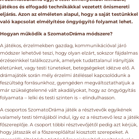
játékos és elfogadó technikákkal vezetett önismereti
eljárás. Azon az elméleten alapul, hogy a saját testünkkel
való kapcsolat elmélyítése öngyógyító folyamat lehet.
Hogyan működik a SzomatoDráma módszere?
A játékos, érzelmekben gazdag, kommunikációval járó
módszer lehetővé teszi, hogy olyan elzárt, sokszor fájdalmas
érzéseinkkel találkozzunk, amelyek tudattalanul irányítják
életünket, vagy testi tüneteket, betegségeket idézve elő. A
drámajáték során mély érzelmi átéléssel kapcsolódunk a
feszültség forrásunkhoz, gyengéden megváltoztathatjuk a
már szükségtelenné vált akadályokat, hogy az öngyógyítás
folyamata – lelki és testi szinten is – elindulhasson.
A csoportos SzomatoDráma játék a résztvevők egyikének
valamely testi témájából indul, így ez a résztvevő lesz a játék
főszereplője. A csoport többi résztvevőjétől pedig azt kérjük,
hogy játsszák el a főszereplőáltal kiosztott szerepeket. A