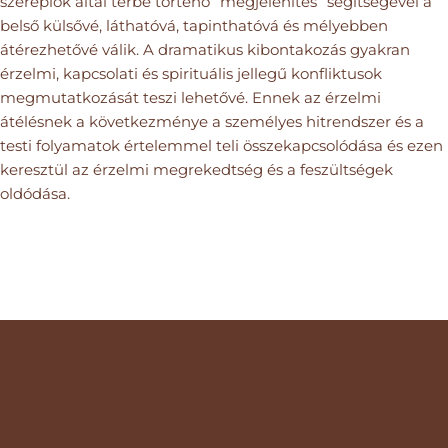
szereplők által térbe történő ”megjelenítés” segítségével a
belső külsővé, láthatóvá, tapinthatóvá és mélyebben
átérezhetővé válik. A dramatikus kibontakozás gyakran
érzelmi, kapcsolati és spirituális jellegű konfliktusok
megmutatkozását teszi lehetővé. Ennek az érzelmi
átélésnek a következménye a személyes hitrendszer és a
testi folyamatok értelemmel teli összekapcsolódása és ezen
keresztül az érzelmi megrekedtség és a feszültségek
oldódása.