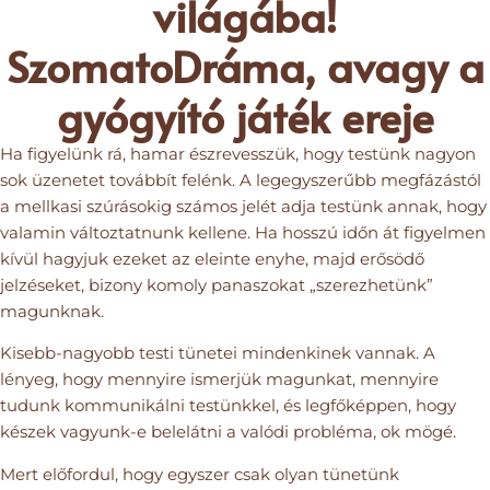
világába!
SzomatoDráma, avagy a
gyógyító játék ereje
Ha figyelünk rá, hamar észrevesszük, hogy testünk nagyon
sok üzenetet továbbít felénk. A legegyszerűbb megfázástól
a mellkasi szúrásokig számos jelét adja testünk annak, hogy
valamin változtatnunk kellene. Ha hosszú időn át figyelmen
kívül hagyjuk ezeket az eleinte enyhe, majd erősödő
jelzéseket, bizony komoly panaszokat „szerezhetünk”
magunknak.
Kisebb-nagyobb testi tünetei mindenkinek vannak. A
lényeg, hogy mennyire ismerjük magunkat, mennyire
tudunk kommunikálni testünkkel, és legfőképpen, hogy
készek vagyunk-e belelátni a valódi probléma, ok mögé.
Mert előfordul, hogy egyszer csak olyan tünetünk