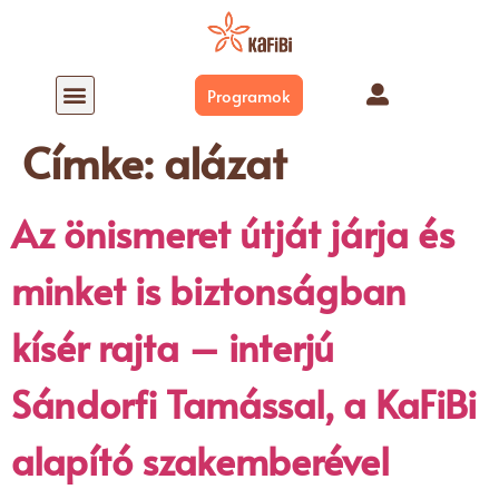
Programok
Mi a SzomatoDráma?
SZOMATODRÁMA AZ EVERNESSEN
Címke:
alázat
Az önismeret útját járja és
minket is biztonságban
kísér rajta – interjú
Sándorfi Tamással, a KaFiBi
alapító szakemberével