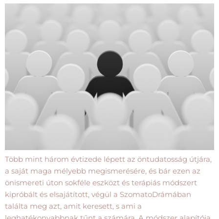
Több mint három évtizede lépett az öntudatosság útjára,
a saját maga mélyebb megismerésére, és bár ezen az
önismereti úton sokféle eszközt és terápiás módszert
kipróbált és elsajátított, végül a SzomatoDrámában
találta meg azt, amit keresett, s ami a
leghatékonyabbnak tűnt a számára. A módszer alapítója,