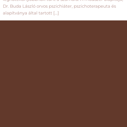
Dr. Buda László orvos pszichiáter, pszichoterapeuta és
alapítványa által tartott […]