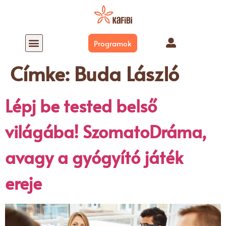
Programok
Mi a SzomatoDráma?
SZOMATODRÁMA AZ EVERNESSEN
Címke:
Buda László
Lépj be tested belső
világába! SzomatoDráma,
avagy a gyógyító játék
ereje