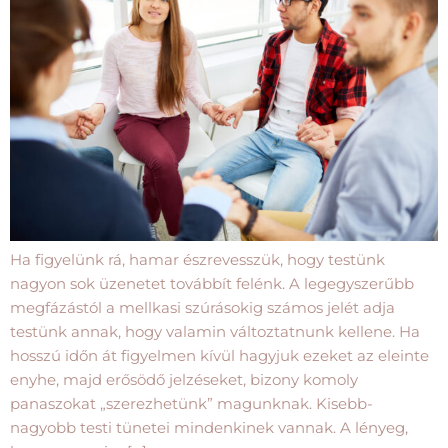
Ha figyelünk rá, hamar észrevesszük, hogy testünk
nagyon sok üzenetet továbbít felénk. A legegyszerűbb
megfázástól a mellkasi szúrásokig számos jelét adja
testünk annak, hogy valamin változtatnunk kellene. Ha
hosszú időn át figyelmen kívül hagyjuk ezeket az eleinte
enyhe, majd erősödő jelzéseket, bizony komoly
panaszokat „szerezhetünk” magunknak. Kisebb-
nagyobb testi tünetei mindenkinek vannak. A lényeg,