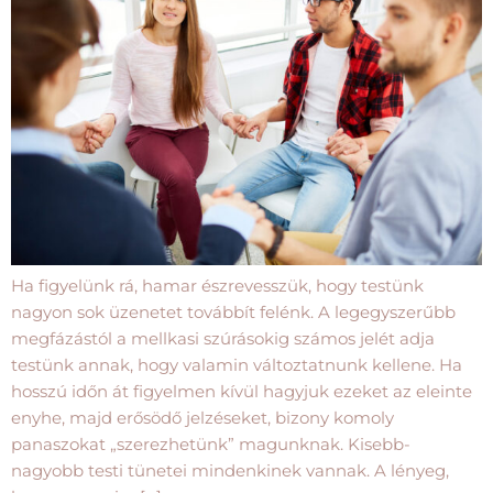
Ha figyelünk rá, hamar észrevesszük, hogy testünk
nagyon sok üzenetet továbbít felénk. A legegyszerűbb
megfázástól a mellkasi szúrásokig számos jelét adja
testünk annak, hogy valamin változtatnunk kellene. Ha
hosszú időn át figyelmen kívül hagyjuk ezeket az eleinte
enyhe, majd erősödő jelzéseket, bizony komoly
panaszokat „szerezhetünk” magunknak. Kisebb-
nagyobb testi tünetei mindenkinek vannak. A lényeg,