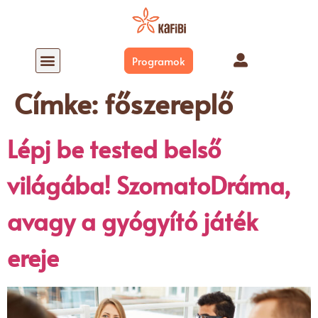
Programok
Mi a SzomatoDráma?
SZOMATODRÁMA AZ EVERNESSEN
Címke:
főszereplő
Lépj be tested belső
világába! SzomatoDráma,
avagy a gyógyító játék
ereje